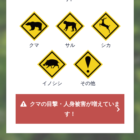
クマ
サル
シカ
イノシシ
その他
クマの目撃・人身被害が増えていま
す！