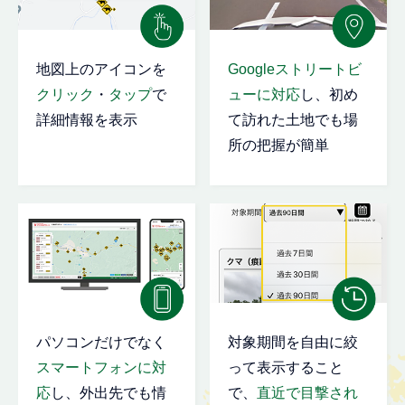
地図上のアイコンを
Googleストリートビ
クリック
・
タップ
で
ューに対応
し、初め
詳細情報を表示
て訪れた土地でも場
所の把握が簡単
パソコンだけでなく
対象期間を自由に絞
スマートフォンに対
って表示すること
応
し、外出先でも情
で、
直近で目撃され